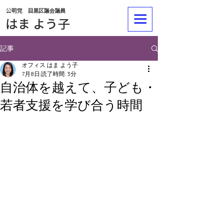
公明党 目黒区議会議員
​​はま よう子
記事
オフィス はま よう子
7月8日
読了時間: 3分
自治体を越えて、子ども・
若者支援を学び合う時間