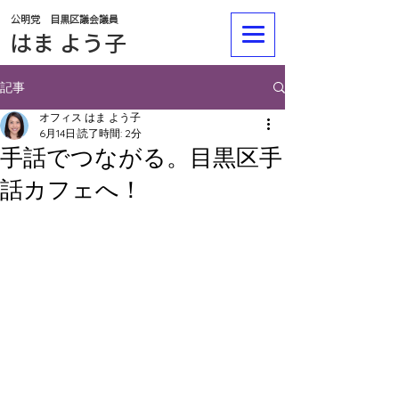
公明党 目黒区議会議員
​​はま よう子
記事
オフィス はま よう子
6月14日
読了時間: 2分
手話でつながる。目黒区手
話カフェへ！