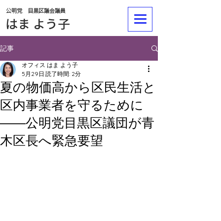
公明党 目黒区議会議員
​​はま よう子
記事
オフィス はま よう子
5月29日
読了時間: 2分
夏の物価高から区民生活と
区内事業者を守るために
――公明党目黒区議団が青
木区長へ緊急要望